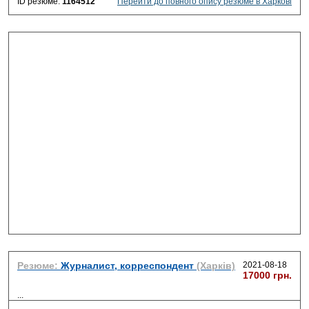
ID резюме:
1164512
Перейти до повного опису резюме в Харкові
Резюме:
Журналист, корреспондент
(Харків)
2021-08-18
17000 грн.
...