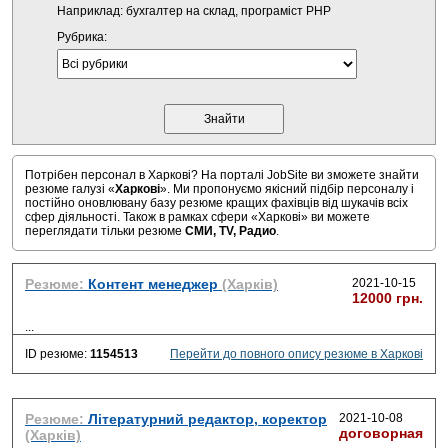
Наприклад: бухгалтер на склад, програміст PHP
Рубрика:
Потрібен персонал в Харкові? На порталі JobSite ви зможете знайти
резюме галузі «
Харкові
». Ми пропонуємо якісний підбір персоналу і
постійно оновлювану базу резюме кращих фахівців від шукачів всіх
сфер діяльності. Також в рамках сфери «Харкові» ви можете
переглядати тільки резюме
СМИ, TV, Радио
.
Резюме:
Контент менеджер
(Харків)
2021-10-15
12000 грн.
...
ID резюме:
1154513
Перейти до повного опису резюме в Харкові
Резюме:
Літературний редактор, коректор
2021-10-08
договорная
(Харків)