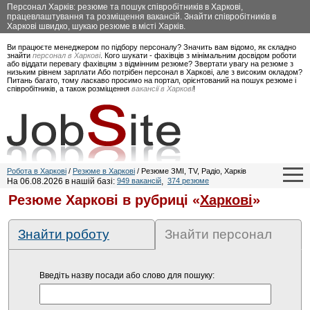
Персонал Харків: резюме та пошук співробітників в Харкові,
працевлаштування та розміщення вакансій. Знайти співробітників в
Харкові швидко, шукаю резюме в місті Харків.
Ви працюєте менеджером по підбору персоналу? Значить вам відомо, як складно
знайти
персонал в Харкові
. Кого шукати - фахівців з мінімальним досвідом роботи
або віддати перевагу фахівцям з відмінним резюме? Звертати увагу на резюме з
низьким рівнем зарплати Або потрібен персонал в Харкові, але з високим окладом?
Питань багато, тому ласкаво просимо на портал, орієнтований на пошук резюме і
співробітників, а також розміщення
вакансії в Харкові
!
Робота в Харкові
/
Резюме в Харкові
/ Резюме ЗМІ, TV, Радіо, Харків
На 06.08.2026 в нашій базі:
949 вакансій
,
374 резюме
Резюме Харкові в рубриці «
Харкові
»
Знайти роботу
Знайти персонал
Введіть назву посади або слово для пошуку: