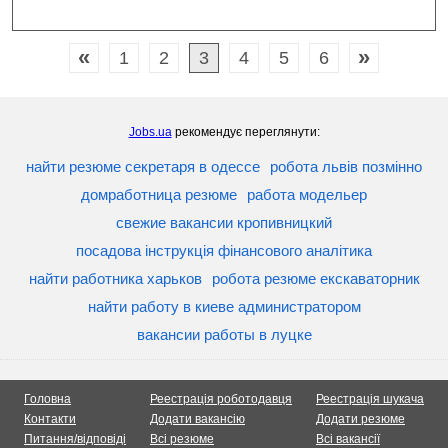
«
»
1
2
3
4
5
6
Jobs.ua
рекомендує переглянути:
найти резюме секретаря в одессе
робота львів позмінно
домработница резюме
работа модельер
свежие вакансии кропивницкий
посадова інструкція фінансового аналітика
найти работника харьков
робота резюме екскаваторник
найти работу в киеве администратором
вакансии работы в луцке
Головна
Реестрація роботодавця
Реестрація шукача
Контакти
Додати вакансію
Додати резюме
Питання/відповіді
Всі резюме
Всі вакансії