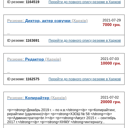
ID резюме:
1164519
Перейти до повного опису резюме в Харкові
Резюме:
Диктор, актер озвучки
(Харків)
2021-07-29
7000 грн.
...
ID резюме:
1163691
Перейти до повного опису резюме в Харкові
Резюме:
Редактор
(Харків)
2021-07-03
10000 грн.
...
ID резюме:
1162575
Перейти до повного опису резюме в Харкові
Резюме:
Копирайтер
(Харків)
2021-07-02
20000 грн.
<p><strong>Декабрь 2019 г. – по н.в.</strong></p> <p>Копирайтинг,
рерайтинг (удаленно)</p> <p><strong>ХЗОШ № 58 </strong></p>
<p>Администратор<br /></p> <p><strong>Август 2015 г. – сентябрь
2017 г.</strong></p> <p><strong>ХНМУ </strong>интернату
...