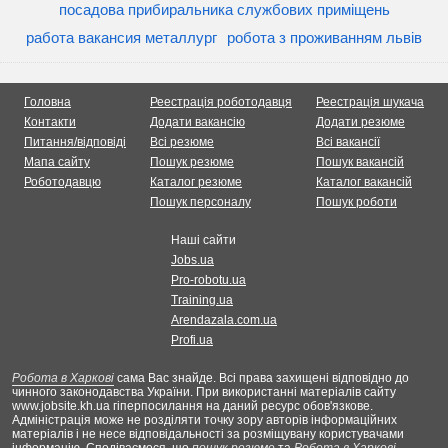
посадова прибиральника службових приміщень
работа вакансия металлург
робота з проживанням львів
Головна
Реестрація роботодавця
Реестрація шукача
Контакти
Додати вакансію
Додати резюме
Питання/відповіді
Всі резюме
Всі вакансії
Мапа сайту
Пошук резюме
Пошук вакансій
Роботодавцю
Каталог резюме
Каталог вакансій
Пошук персоналу
Пошук роботи
Наші сайти
Jobs.ua
Pro-robotu.ua
Training.ua
Arendazala.com.ua
Profi.ua
Робота в Харкові
сама Вас знайде. Всі права захищені відповідно до
чинного законодавства України. При використанні матеріалів сайту
www.jobsite.kh.ua гіперпосилання на даний ресурс обов'язкове.
Адміністрація може не розділяти точку зору авторів інформаційних
матеріалів і не несе відповідальності за розміщувану користувачами