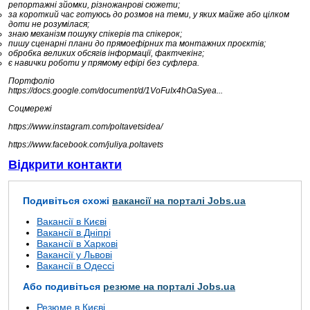
репортажні зйомки, різножанрові сюжети;
за короткий час готуюсь до розмов на теми, у яких майже або цілком
доти не розумілася;
знаю механізм пошуку спікерів та спікерок;
пишу сценарні плани до прямоефірних та монтажних проєктів;
обробка великих обсягів інформації, фактчекінг;
є навички роботи у прямому ефірі без суфлера.
Портфоліо
https://docs.google.com/document/d/1VoFuIx4hOaSyea...
Соцмережі
https://www.instagram.com/poltavetsidea/
https://www.facebook.com/juliya.poltavets
Відкрити контакти
Подивіться схожі
вакансії на порталі Jobs.ua
Вакансії в Києві
Вакансії в Дніпрі
Вакансії в Харкові
Вакансії у Львові
Вакансії в Одессі
Або подивіться
резюме на порталі Jobs.ua
Резюме в Києві