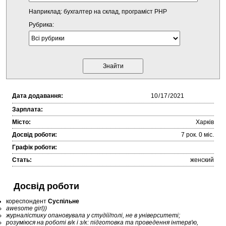
Наприклад: бухгалтер на склад, програміст PHP
Рубрика:
Дата додавання:
Зарплата:
Місто:
Харків
Досвід роботи:
7 рок. 0 міc.
Графік роботи:
Стать:
женский
Досвід роботи
кореспондент
Суспільне
awesome girl))
журналістику опановувала у студії/полі, не в університеті;
розуміюся на роботі в/к і з/к: підготовка та проведення інтерв'ю,