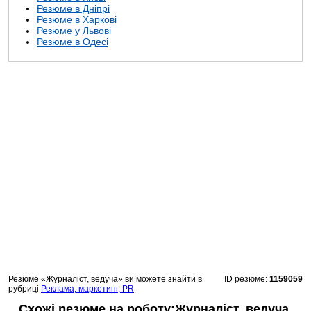
Резюме в Дніпрі
Резюме в Харкові
Резюме у Львові
Резюме в Одесі
Резюме «Журналіст, ведуча» ви можете знайти в
ID резюме:
1159059
рубриці
Реклама, маркетинг, PR
Схожі резюме на роботу:Журналіст, ведуча