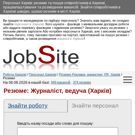
Персонал Харків: резюме та пошук співробітників в Харкові,
працевлаштування та розміщення вакансій. Знайти співробітників в
Харкові швидко, шукаю резюме в місті Харків.
Ви працюєте менеджером по підбору персоналу? Значить вам відомо, як складно
знайти
персонал в Харкові
. Кого шукати - фахівців з мінімальним досвідом роботи
або віддати перевагу фахівцям з відмінним резюме? Звертати увагу на резюме з
низьким рівнем зарплати Або потрібен персонал в Харкові, але з високим окладом?
Питань багато, тому ласкаво просимо на портал, орієнтований на пошук резюме і
співробітників, а також розміщення
вакансії в Харкові
!
Робота Харкові
/
Персонал Харкові
/
Резюме Реклама, маркетинг, PR, Харків
/
Резюме
На 06.08.2026 в нашій базі:
949 вакансій
,
374 резюме
Резюме: Журналіст, ведуча (Харків)
Знайти роботу
Знайти персонал
Введіть назву посади або слово для пошуку: