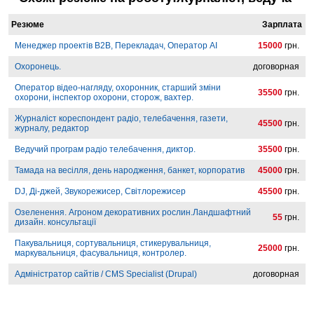
Резюме
Зарплата
Менеджер проектів B2B, Перекладач, Оператор AI
15000
грн.
Охоронець.
договорная
Оператор відео-нагляду, охоронник, старший зміни
35500
грн.
охорони, інспектор охорони, сторож, вахтер.
Журналіст кореспондент радіо, телебачення, газети,
45500
грн.
журналу, редактор
Ведучий програм радіо телебачення, диктор.
35500
грн.
Тамада на весілля, день народження, банкет, корпоратив
45000
грн.
DJ, Ді-джей, Звукорежисер, Світлорежисер
45500
грн.
Озеленення. Агроном декоративних рослин.Ландшафтний
55
грн.
дизайн. консультації
Пакувальниця, сортувальниця, стикерувальниця,
25000
грн.
маркувальниця, фасувальниця, контролер.
Адміністратор сайтів / CMS Specialist (Drupal)
договорная