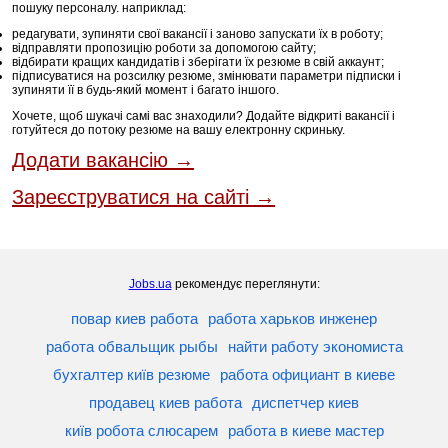
пошуку персоналу. наприклад:
редагувати, зупиняти свої вакансії і заново запускати їх в роботу;
відправляти пропозицію роботи за допомогою сайту;
відбирати кращих кандидатів і зберігати їх резюме в свій аккаунт;
підписуватися на розсилку резюме, змінювати параметри підписки і
зупиняти її в будь-який момент і багато іншого.
Хочете, щоб шукачі самі вас знаходили? Додайте відкриті вакансії і
готуйтеся до потоку резюме на вашу електронну скриньку.
Додати вакансію →
Зареєструватися на сайті →
Jobs.ua
рекомендує переглянути:
повар киев работа
работа харьков инженер
работа обвальщик рыбы
найти работу экономиста
бухгалтер київ резюме
работа официант в киеве
продавец киев работа
диспетчер киев
київ робота слюсарем
работа в киеве мастер