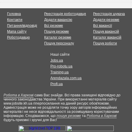
Головна
Реестрація роботодавця
Реестрація шукача
Контакти
Додати вакансію
Додати резюме
Питання/відповіді
Всі резюме
Всі вакансії
Мапа сайту
Пошук резюме
Пошук вакансій
Роботодавцю
Каталог резюме
Каталог вакансій
Пошук персоналу
Пошук роботи
Наші сайти
Jobs.ua
Pro-robotu.ua
Training.ua
Arendazala.com.ua
Profi.ua
Робота в Харкові
сама Вас знайде. Всі права захищені відповідно до
чинного законодавства України. При використанні матеріалів сайту
www.jobsite.kh.ua гіперпосилання на даний ресурс обов'язкове.
Адміністрація може не розділяти точку зору авторів інформаційних
матеріалів і не несе відповідальності за розміщувану користувачами
інформацію. Сподіваємося, що
пошук резюме
та
Робота в Харкові
будуть приємні і зручні для Вас!