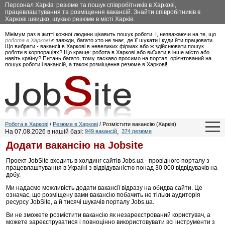
Персонал Харків: резюме та пошук співробітників в Харкові,
працевлаштування та розміщення вакансій. Знайти співробітників в
Харкові швидко, шукаю резюме в місті Харків.
Мінімум раз в житті кожної людини цікавить пошук роботи. І, незважаючи на те, що
робота в Харкові
є завжди, багато хто не знає, де її шукати і куди йти працювати.
Що вибрати - вакансії в Харкові в невеликих фірмах або ж здійснювати пошук
роботи в корпораціях? Що краще: робота в Харкові або виїхати в інше місто або
навіть країну? Питань багато, тому ласкаво просимо на портал, орієнтований на
пошук роботи і вакансій, а також розміщення резюме в Харкові!
Робота в Харкові
/
Резюме в Харкові
/ Розмістити вакансію (Харків)
На 07.08.2026 в нашій базі:
949 вакансій
,
374 резюме
Додати вакансію на Jobsite
Проект JobSite входить в холдинг сайтів Jobs.ua - провідного порталу з
працевлаштування в Україні з відвідуваністю понад 30 000 відвідувачів на
добу.
Ми надаємо можливість додати вакансії відразу на обидва сайти. Це
означає, що розміщену вами вакансію побачить не тільки аудиторія
ресурсу JobSite, а й тисячі шукачів порталу Jobs.ua.
Ви не зможете розмістити вакансію як незареєстрований користувач, а
можете зареєструватися і повноцінно використовувати всі інструменти з