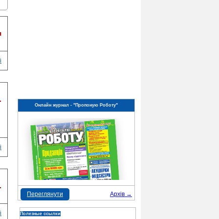
я
і
.
Онлайн журнал - "Пропоную Роботу"
і
.
Переглянути
Архів →
і
Полезные ссылки