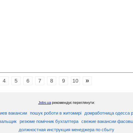
»
4
5
6
7
8
9
10
Jobs.ua
рекомендує переглянути:
киев вакансии
пошук роботи в житомирі
домработница одесса 
бвальщик
резюме помічник бухгалтера
свежие вакансии фасовщ
должностная инструкция менеджера по сбыту