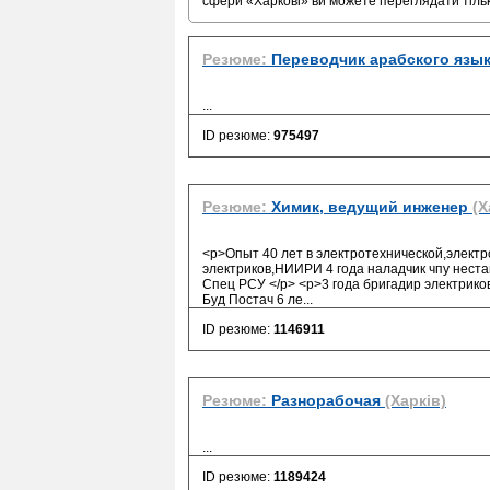
сфери «Харкові» ви можете переглядати тіл
Резюме:
Переводчик арабского язы
...
ID резюме:
975497
Резюме:
Химик, ведущий инженер
(Х
<p>Опыт 40 лет в электротехнической,электр
электриков,НИИРИ 4 года наладчик чпу нест
Спец РСУ </p> <p>3 года бригадир электриков
Буд Постач 6 ле
...
ID резюме:
1146911
Резюме:
Разнорабочая
(Харків)
...
ID резюме:
1189424