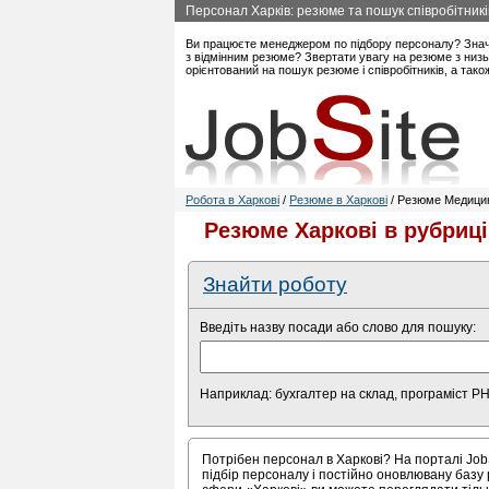
Персонал Харків: резюме та пошук співробітникі
Ви працюєте менеджером по підбору персоналу? Знач
з відмінним резюме? Звертати увагу на резюме з низь
орієнтований на пошук резюме і співробітників, а так
Робота в Харкові
/
Резюме в Харкові
/ Резюме Медицин
Резюме Харкові в рубриці
Знайти роботу
Введіть назву посади або слово для пошуку:
Наприклад: бухгалтер на склад, програміст P
Потрібен персонал в Харкові? На порталі Job
підбір персоналу і постійно оновлювану базу 