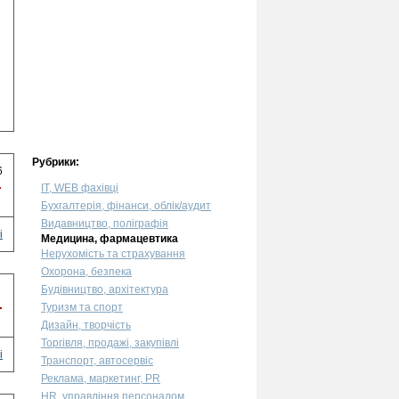
Рубрики:
6
.
IT, WEB фахівці
Бухгалтерія, фінанси, облік/аудит
Видавництво, поліграфія
і
Медицина, фармацевтика
Нерухомість та страхування
Охорона, безпека
Будівництво, архітектура
.
Туризм та спорт
Дизайн, творчість
Торгівля, продажі, закупівлі
і
Транспорт, автосервіс
Реклама, маркетинг, PR
HR, управління персоналом