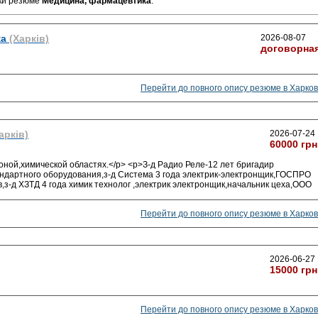
ьки резюме
Медицина, фармацевтика
.
ка
(Харків)
2026-08-07
договорна
Перейти до повного опису резюме в Харков
арків)
2026-07-24
60000 грн
оной,химической областях.</p> <p>З-д Радио Реле-12 лет бригадир
андартного оборудования,з-д Система 3 года электрик-электронщик,ГОСПРО
,з-д ХЗТД 4 года химик технолог ,электрик электронщик,начальник цеха,ООО
Перейти до повного опису резюме в Харков
2026-06-27
15000 грн
Перейти до повного опису резюме в Харков