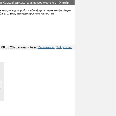
в Харкові швидко, шукаю резюме в місті Харків.
альним досвідом роботи або віддати перевагу фахівцям
багато, тому ласкаво просимо на портал,
 08.08.2026 в нашій базі:
952 вакансій
,
374 резюме