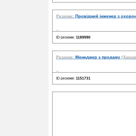
Резюме:
Провідний інженер з охорон
...
ID резюме:
1189990
Резюме:
Менеджер з продажу
(Харкі
...
ID резюме:
1151731