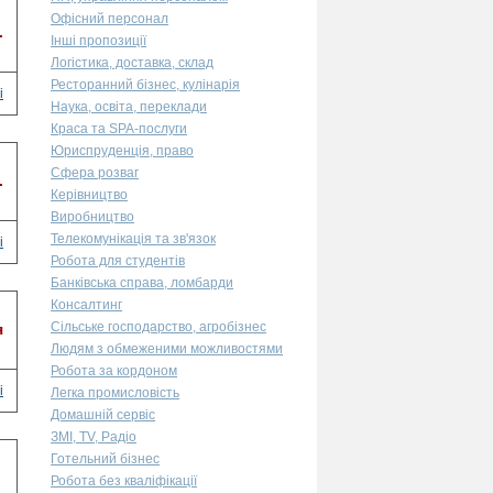
Офісний персонал
.
Інші пропозиції
Логістика, доставка, склад
Ресторанний бізнес, кулінарія
і
Наука, освіта, переклади
Краса та SPA-послуги
Юриспруденція, право
Сфера розваг
.
Керівництво
Виробництво
Телекомунікація та зв'язок
і
Робота для студентів
Банківська справа, ломбарди
Консалтинг
Сільське господарство, агробізнес
я
Людям з обмеженими можливостями
Робота за кордоном
і
Легка промисловість
Домашній сервіс
ЗМІ, TV, Радіо
Готельний бізнес
Робота без кваліфікації