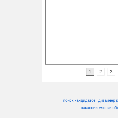
1
2
3
поиск кандидатов
дизайнер 
вакансии мясник о