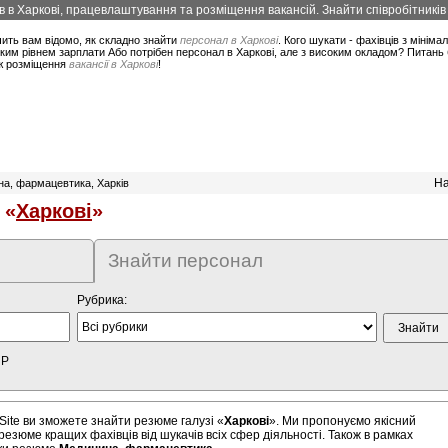
в в Харкові, працевлаштування та розміщення вакансій. Знайти співробітників 
ить вам відомо, як складно знайти
персонал в Харкові
. Кого шукати - фахівців з мінім
ким рівнем зарплати Або потрібен персонал в Харкові, але з високим окладом? Питань 
ож розміщення
вакансії в Харкові
!
На
а, фармацевтика, Харків
 «
Харкові
»
Знайти персонал
Рубрика:
HP
Site ви зможете знайти резюме галузі «
Харкові
». Ми пропонуємо якісний
резюме кращих фахівців від шукачів всіх сфер діяльності. Також в рамках