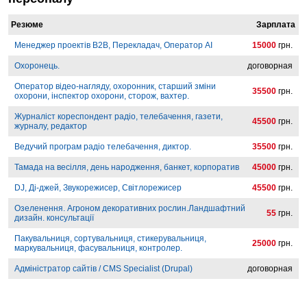
Резюме
Зарплата
Менеджер проектів B2B, Перекладач, Оператор AI
15000
грн.
Охоронець.
договорная
Оператор відео-нагляду, охоронник, старший зміни
35500
грн.
охорони, інспектор охорони, сторож, вахтер.
Журналіст кореспондент радіо, телебачення, газети,
45500
грн.
журналу, редактор
Ведучий програм радіо телебачення, диктор.
35500
грн.
Тамада на весілля, день народження, банкет, корпоратив
45000
грн.
DJ, Ді-джей, Звукорежисер, Світлорежисер
45500
грн.
Озеленення. Агроном декоративних рослин.Ландшафтний
55
грн.
дизайн. консультації
Пакувальниця, сортувальниця, стикерувальниця,
25000
грн.
маркувальниця, фасувальниця, контролер.
Адміністратор сайтів / CMS Specialist (Drupal)
договорная