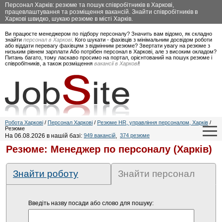
Персонал Харків: резюме та пошук співробітників в Харкові,
працевлаштування та розміщення вакансій. Знайти співробітників в
Харкові швидко, шукаю резюме в місті Харків.
Ви працюєте менеджером по підбору персоналу? Значить вам відомо, як складно
знайти
персонал в Харкові
. Кого шукати - фахівців з мінімальним досвідом роботи
або віддати перевагу фахівцям з відмінним резюме? Звертати увагу на резюме з
низьким рівнем зарплати Або потрібен персонал в Харкові, але з високим окладом?
Питань багато, тому ласкаво просимо на портал, орієнтований на пошук резюме і
співробітників, а також розміщення
вакансії в Харкові
!
Робота Харкові
/
Персонал Харкові
/
Резюме HR, управління персоналом, Харків
/
Резюме
На 06.08.2026 в нашій базі:
949 вакансій
,
374 резюме
Резюме: Менеджер по персоналу (Харків)
Знайти роботу
Знайти персонал
Введіть назву посади або слово для пошуку: