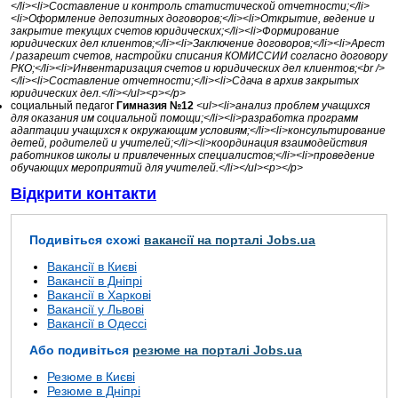
</li><li>Составление и контроль статистической отчетности;</li>
<li>Оформление депозитных договоров;</li><li>Открытие, ведение и
закрытие текущих счетов юридических;</li><li>Формирование
юридических дел клиентов;</li><li>Заключение договоров;</li><li>Арест
/ разарешт счетов, настройки списания КОМИССИИ согласно договору
РКО;</li><li>Инвентаризация счетов и юридических дел клиентов;<br />
</li><li>Составление отчетности;</li><li>Сдача в архив закрытых
юридических дел.</li></ul><p></p>
социальный педагог
Гимназия №12
<ul><li>анализ проблем учащихся
для оказания им социальной помощи;</li><li>разработка программ
адаптации учащихся к окружающим условиям;</li><li>консультирование
детей, родителей и учителей;</li><li>координация взаимодействия
работников школы и привлеченных специалистов;</li><li>проведение
обучающих мероприятий для учителей.</li></ul><p></p>
Відкрити контакти
Подивіться схожі
вакансії на порталі Jobs.ua
Вакансії в Києві
Вакансії в Дніпрі
Вакансії в Харкові
Вакансії у Львові
Вакансії в Одессі
Або подивіться
резюме на порталі Jobs.ua
Резюме в Києві
Резюме в Дніпрі