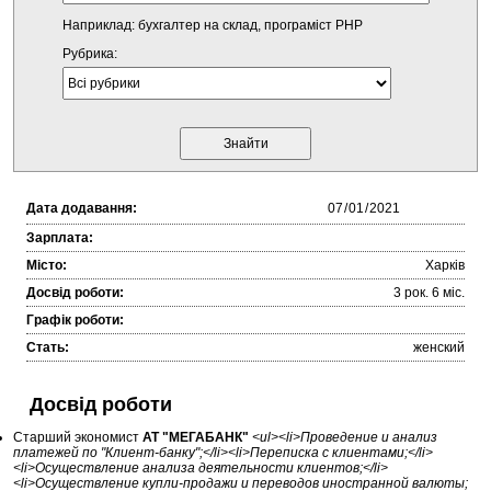
Наприклад: бухгалтер на склад, програміст PHP
Рубрика:
Дата додавання:
Зарплата:
Місто:
Харків
Досвід роботи:
3 рок. 6 міc.
Графік роботи:
Стать:
женский
Досвід роботи
Cтарший экономист
АТ "МЕГАБАНК"
<ul><li>Проведение и анализ
платежей по "Клиент-банку";</li><li>Переписка с клиентами;</li>
<li>Осуществление анализа деятельности клиентов;</li>
<li>Осуществление купли-продажи и переводов иностранной валюты;