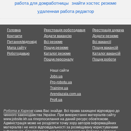
работа для домработницы
знайти хостес резюме
удаленная работа редактор
Головна
Реестрація роботодавця
Реестрація шукача
Контакти
Додати вакансію
Додати резюме
Питання/відповіді
Всі резюме
Всі вакансії
Мапа сайту
Пошук резюме
Пошук вакансій
Роботодавцю
Каталог резюме
Каталог вакансій
Пошук персоналу
Пошук роботи
Наші сайти
Jobs.ua
Pro-robotu.ua
Training.ua
Arendazala.com.ua
Profi.ua
Робота в Харкові
сама Вас знайде. Всі права захищені відповідно до
чинного законодавства України. При використанні матеріалів сайту
www.jobsite.kh.ua гіперпосилання на даний ресурс обов'язкове.
Адміністрація може не розділяти точку зору авторів інформаційних
матеріалів і не несе відповідальності за розміщувану користувачами