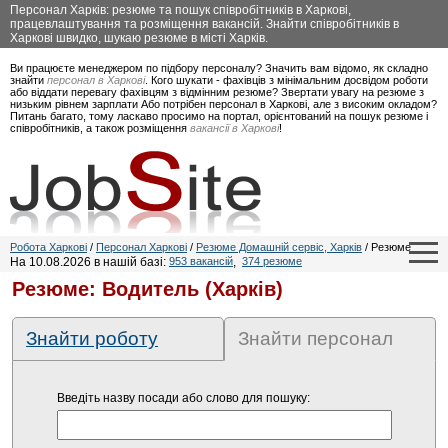
Персонал Харків: резюме та пошук співробітників в Харкові,
працевлаштування та розміщення вакансій. Знайти співробітників в
Харкові швидко, шукаю резюме в місті Харків.
Ви працюєте менеджером по підбору персоналу? Значить вам відомо, як складно
знайти
персонал в Харкові
. Кого шукати - фахівців з мінімальним досвідом роботи
або віддати перевагу фахівцям з відмінним резюме? Звертати увагу на резюме з
низьким рівнем зарплати Або потрібен персонал в Харкові, але з високим окладом?
Питань багато, тому ласкаво просимо на портал, орієнтований на пошук резюме і
співробітників, а також розміщення
вакансії в Харкові
!
Робота Харкові
/
Персонал Харкові
/
Резюме Домашній сервіс, Харків
/ Резюме
На 10.08.2026 в нашій базі:
953 вакансій
,
374 резюме
Резюме: Водитель (Харків)
Знайти роботу
Знайти персонал
Введіть назву посади або слово для пошуку: