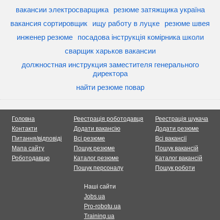
вакансии электросварщика
резюме затяжщика україна
вакансия сортировщик
ищу работу в луцке
резюме швея
инженер резюме
посадова інструкція комірника школи
сварщик харьков вакансии
должностная инструкция заместителя генерального
директора
найти резюме повар
Головна
Реестрація роботодавця
Реестрація шукача
Контакти
Додати вакансію
Додати резюме
Питання/відповіді
Всі резюме
Всі вакансії
Мапа сайту
Пошук резюме
Пошук вакансій
Роботодавцю
Каталог резюме
Каталог вакансій
Пошук персоналу
Пошук роботи
Наші сайти
Jobs.ua
Pro-robotu.ua
Training.ua