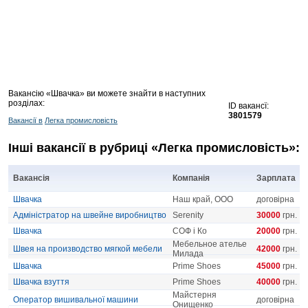
Вакансію «Швачка» ви можете знайти в наступних
розділах:
ID вакансї:
3801579
Вакансії в
Легка промисловість
Інші вакансії в рубриці «Легка промисловість»:
Вакансія
Компанія
Зарплата
Швачка
Наш край, ООО
договірна
Адміністратор на швейне виробництво
Serenity
30000
грн.
Швачка
СОФ і Ко
20000
грн.
Мебельное ателье
Швея на производство мягкой мебели
42000
грн.
Милада
Швачка
Prime Shoes
45000
грн.
Швачка взуття
Prime Shoes
40000
грн.
Майстерня
Оператор вишивальної машини
договірна
Онищенко