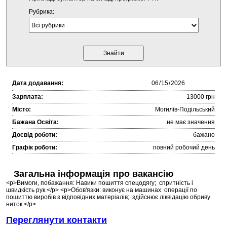
Рубрика:
Дата додавання:
Зарплата:
13000 грн
Місто:
Могилів-Подільський
Бажана Освіта:
не має значення
Досвід роботи:
бажано
Графік роботи:
повний робочий день
Загальна інформація про вакансію
<p>Вимоги, побажання: Навики пошиття спецодягу; спритність і
швидкість рук.</p> <p>Обов'язки: виконує на машинах операції по
пошиттю виробів з відповідних матеріалів; здійснює ліквідацію обриву
ниток.</p>
Переглянути контакти