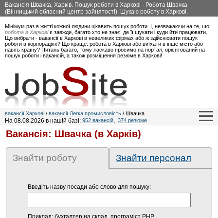
Вакансія Швачка, Харків. Пошук роботи в Харкові - Робота Швачка
(Вінницький обласний центр зайнятості). Шукаю роботу в Харкові.
Мінімум раз в житті кожної людини цікавить пошук роботи. І, незважаючи на те, що
робота в Харкові
є завжди, багато хто не знає, де її шукати і куди йти працювати.
Що вибрати - вакансії в Харкові в невеликих фірмах або ж здійснювати пошук
роботи в корпораціях? Що краще: робота в Харкові або виїхати в інше місто або
навіть країну? Питань багато, тому ласкаво просимо на портал, орієнтований на
пошук роботи і вакансій, а також розміщення резюме в Харкові!
вакансії Харкові
/
вакансії Легка промисловість
/ Швачка
На 08.08.2026 в нашій базі:
952 вакансій
,
374 резюме
Вакансія: Швачка (в Харків)
Знайти роботу
Знайти персонал
Введіть назву посади або слово для пошуку:
Приклад: бухгалтер на склад, програміст PHP