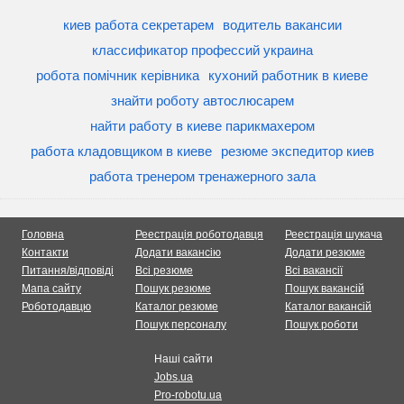
киев работа секретарем
водитель вакансии
классификатор профессий украина
робота помічник керівника
кухоний работник в киеве
знайти роботу автослюсарем
найти работу в киеве парикмахером
работа кладовщиком в киеве
резюме экспедитор киев
работа тренером тренажерного зала
Головна
Реестрація роботодавця
Реестрація шукача
Контакти
Додати вакансію
Додати резюме
Питання/відповіді
Всі резюме
Всі вакансії
Мапа сайту
Пошук резюме
Пошук вакансій
Роботодавцю
Каталог резюме
Каталог вакансій
Пошук персоналу
Пошук роботи
Наші сайти
Jobs.ua
Pro-robotu.ua