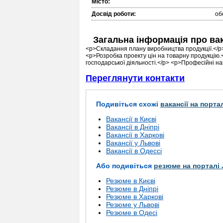
Місто:
Досвід роботи:
об
Загальна інформація про ва
<p>Складання плану виробництва продукції.</p>
<p>Розробка проекту цін на товарну продукцію.<
господарської діяльності.</p> <p>Професійні на
Переглянути контакти
Подивіться схожі
вакансії на порта
Вакансії в Києві
Вакансії в Дніпрі
Вакансії в Харкові
Вакансії у Львові
Вакансії в Одессі
Або подивіться
резюме на порталі 
Резюме в Києві
Резюме в Дніпрі
Резюме в Харкові
Резюме у Львові
Резюме в Одесі