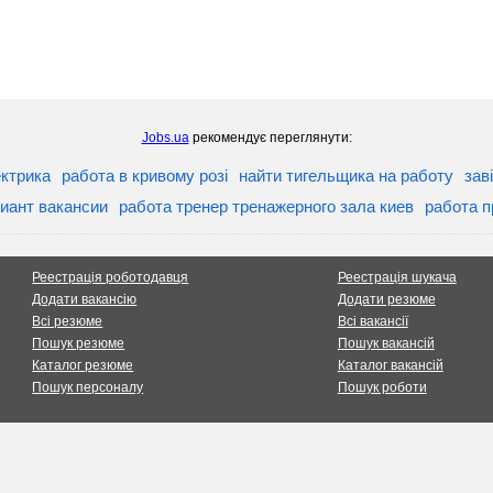
Jobs.ua
рекомендує переглянути:
ектрика
работа в кривому розі
найти тигельщика на работу
зав
иант вакансии
работа тренер тренажерного зала киев
работа п
Реестрація роботодавця
Реестрація шукача
Додати вакансію
Додати резюме
Всі резюме
Всі вакансії
Пошук резюме
Пошук вакансій
Каталог резюме
Каталог вакансій
Пошук персоналу
Пошук роботи
хищені відповідно до чинного законодавства України. При використанні матері
е розділяти точку зору авторів інформаційних матеріалів і не несе відповіда
а
Робота в Харкові
будуть приємні і зручні для Вас!