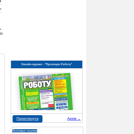
а
ь
>
із
Онлайн журнал - "Пропоную Роботу"
Переглянути
Архів →
Полезные ссылки