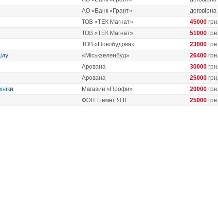
АО «Банк «Грант»
договірна
ТОВ «ТЕК Магнат»
45000
грн
ТОВ «ТЕК Магнат»
51000
грн
ТОВ «Новобудова»
23000
грн
ілу
«Міськзеленбуд»
26400
грн
Арована
30000
грн
Арована
25000
грн
хніки
Магазин «Профи»
20000
грн
ФОП Шемет Я.В.
25000
грн