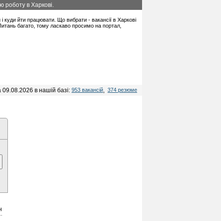
ю роботу в Харкові.
и і куди йти працювати. Що вибрати - вакансії в Харкові
 Питань багато, тому ласкаво просимо на портал,
 09.08.2026 в нашій базі:
953 вакансій
,
374 резюме
н