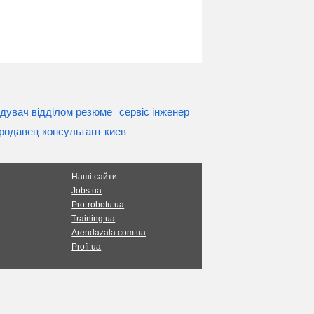
ідувач відділом резюме
сервіс інженер
родавец консультант киев
Наші сайти
Jobs.ua
Pro-robotu.ua
Training.ua
Arendazala.com.ua
Profi.ua
алів сайту www.jobsite.kh.ua гіперпосилання на
льності за розміщувану користувачами