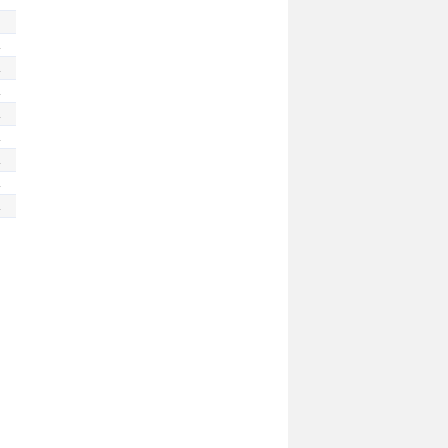
.
.
.
.
.
.
.
.