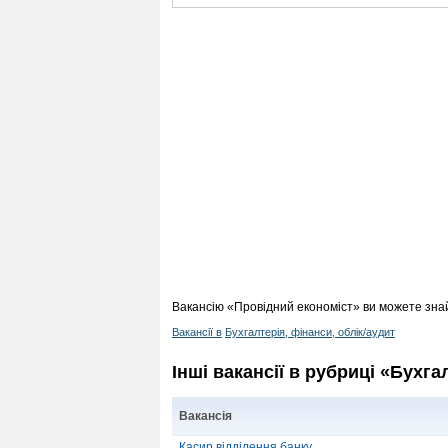
Вакансію «Провідний економіст» ви можете знай
Вакансії в
Бухгалтерія, фінанси, облік/аудит
Інші вакансії в рубриці «Бухга
Вакансія
Касир відділення банку