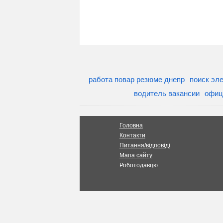
работа повар резюме днепр
поиск эл
водитель вакансии
офиц
Головна
Контакти
Питання/відповіді
Мапа сайту
Роботодавцю
Робота в Харкові
сама Вас знайде. Всі права за
даний ресурс обов'язкове. Адміністрація може н
інформацію. Сподіваємося, що
пошук резюме
т