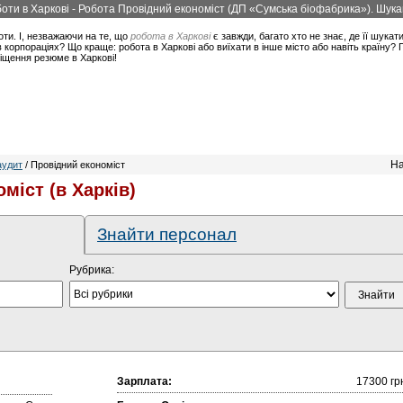
боти в Харкові - Робота Провідний економіст (ДП «Сумська біофабрика»). Шука
оти. І, незважаючи на те, що
робота в Харкові
є завжди, багато хто не знає, де її шукат
корпораціях? Що краще: робота в Харкові або виїхати в інше місто або навіть країну?
міщення резюме в Харкові!
На
аудит
/ Провідний економіст
міст (в Харків)
Знайти персонал
Рубрика:
Зарплата:
17300 гр