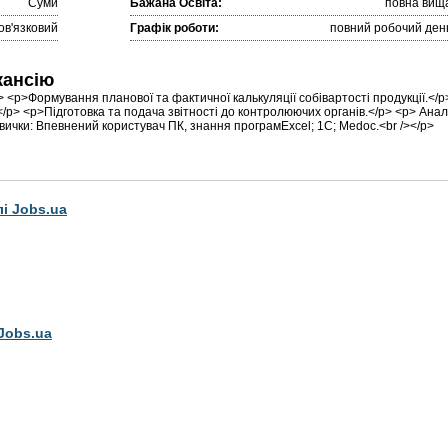
Суми
Бажана Освіта:
повна вищ
ов'язковий
Графік роботи:
повний робочий ден
кансію
 <p>Формування планової та фактичної калькуляції собівартості продукції.</p
/p> <p>Підготовка та подача звітності до контролюючих органів.</p> <p> Анал
вички: Впевнений користувач ПК, знання програмExcel; 1C; Medoc.<br /></p>
лі Jobs.ua
Jobs.ua