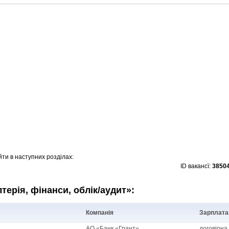
ти в наступних розділах:
ID вакансї:
3850
лтерія, фінанси, облік/аудит»:
Компанія
Зарплата
АО «Банк «Грант»
договірна