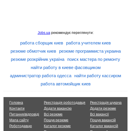
Jobs.ua
рекомендує переглянути:
работа сборщик киев
работа учителем киев
резюме обмотчик киев
резюме программиста украина
резюме розкрійник україна
поиск мастера по ремонту
найти работу в киеве фасовщиком
администратор работа одесса
найти работу кассиром
работа автомойщик киев
Головна
Реестрація роботодавця
Реестрація шукача
Контакти
Додати вакансію
Додати резюме
Питання/відповіді
Всі резюме
Всі вакансії
Мапа сайту
Пошук резюме
Пошук вакансій
Роботодавцю
Каталог резюме
Каталог вакансій