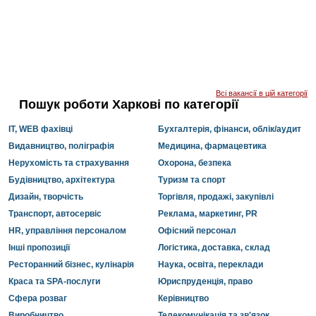
Всі вакансії в цій категорії
Пошук роботи Харкові по категорії
IT, WEB фахівці
Бухгалтерія, фінанси, облік/аудит
Видавництво, поліграфія
Медицина, фармацевтика
Нерухомість та страхування
Охорона, безпека
Будівництво, архітектура
Туризм та спорт
Дизайн, творчість
Торгівля, продажі, закупівлі
Транспорт, автосервіс
Реклама, маркетинг, PR
HR, управління персоналом
Офісний персонал
Інші пропозиції
Логістика, доставка, склад
Ресторанний бізнес, кулінарія
Наука, освіта, переклади
Краса та SPA-послуги
Юриспруденція, право
Сфера розваг
Керівництво
Виробництво
Телекомунікація та зв'язок