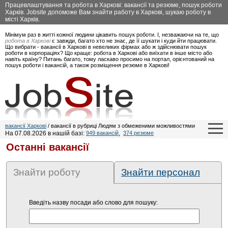
Працевлаштування та робота в Харкові: вакансії та резюме, пошук роботи
Харків. Jobsite допоможе Вам знайти работу в Харкові, шукаю роботу в
місті Харків.
Мінімум раз в житті кожної людини цікавить пошук роботи. І, незважаючи на те, що
робота в Харкові
є завжди, багато хто не знає, де її шукати і куди йти працювати.
Що вибрати - вакансії в Харкові в невеликих фірмах або ж здійснювати пошук
роботи в корпораціях? Що краще: робота в Харкові або виїхати в інше місто або
навіть країну? Питань багато, тому ласкаво просимо на портал, орієнтований на
пошук роботи і вакансій, а також розміщення резюме в Харкові!
вакансії Харкові
/ вакансії в рубриці Людям з обмеженими можливостями
На 07.08.2026 в нашій базі:
949 вакансій
,
374 резюме
Останні вакансії
Знайти роботу
Знайти персонал
Введіть назву посади або слово для пошуку: