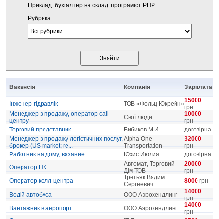
Приклад: бухгалтер на склад, програміст PHP
Рубрика:
Вакансія
Компанія
Зарплата
15000
Інженер-гідравлік
ТОВ «Фольц Юкрейн»
грн
Менеджер з продажу, оператор call-
10000
Свої люди
центру
грн
Торговий представник
Бибиков М.И.
договірна
Менеджер з продажу логістичних послуг,
Alpha One
32000
брокер (US market; re...
Transportation
грн
Работник на дому, вязание.
Юзис Июлия
договірна
Автомат, Торговий
20000
Оператор ПК
Дім ТОВ
грн
Третьяк Вадим
Оператор колл-центра
8000
грн
Сергеевич
14000
Водій автобуса
ООО Аэрохендлинг
грн
14000
Вантажник в аеропорт
ООО Аэрохендлинг
грн