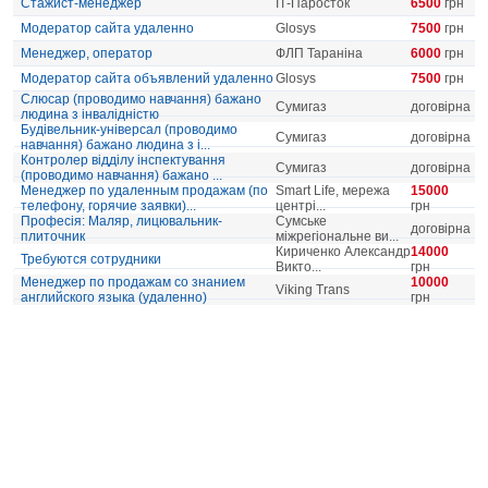
Стажист-менеджер
ІТ-Паросток
6500
грн
Модератор сайта удаленно
Glosys
7500
грн
Менеджер, оператор
ФЛП Тараніна
6000
грн
Модератор сайта объявлений удаленно
Glosys
7500
грн
Слюсар (проводимо навчання) бажано
Сумигаз
договірна
людина з інвалідністю
Будівельник-універсал (проводимо
Сумигаз
договірна
навчання) бажано людина з і...
Контролер відділу інспектування
Сумигаз
договірна
(проводимо навчання) бажано ...
Менеджер по удаленным продажам (по
Smart Life, мережа
15000
телефону, горячие заявки)...
центрі...
грн
Професія: Маляр, лицювальник-
Сумське
договірна
плиточник
міжрегіональне ви...
Кириченко Александр
14000
Требуются сотрудники
Викто...
грн
Менеджер по продажам со знанием
10000
Viking Trans
английского языка (удаленно)
грн