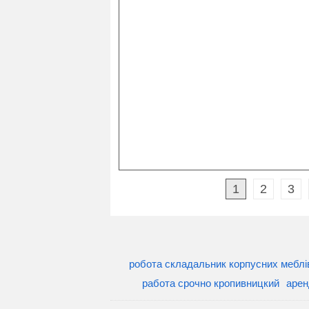
1
2
3
робота складальник корпусних меблі
работа срочно кропивницкий
арен