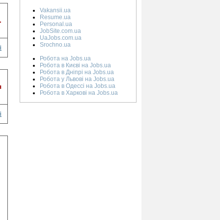
Vakansii.ua
Resume.ua
.
Personal.ua
JobSite.com.ua
UaJobs.com.ua
Srochno.ua
і
Робота на Jobs.ua
Робота в Києві на Jobs.ua
Робота в Дніпрі на Jobs.ua
Робота у Львові на Jobs.ua
я
Робота в Одессі на Jobs.ua
Робота в Харкові на Jobs.ua
і