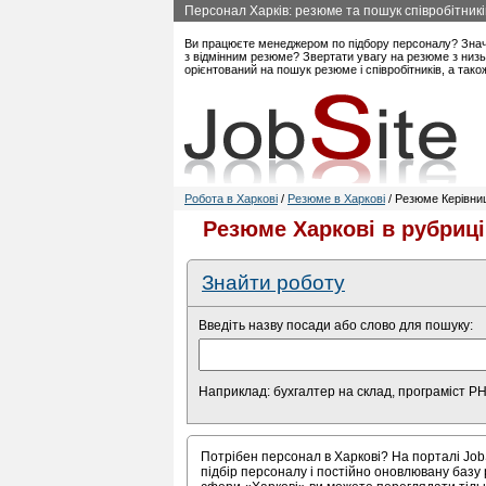
Персонал Харків: резюме та пошук співробітникі
Ви працюєте менеджером по підбору персоналу? Знач
з відмінним резюме? Звертати увагу на резюме з низь
орієнтований на пошук резюме і співробітників, а так
Робота в Харкові
/
Резюме в Харкові
/ Резюме Керівниц
Резюме Харкові в рубриці
Знайти роботу
Введіть назву посади або слово для пошуку:
Наприклад: бухгалтер на склад, програміст P
Потрібен персонал в Харкові? На порталі Job
підбір персоналу і постійно оновлювану базу 