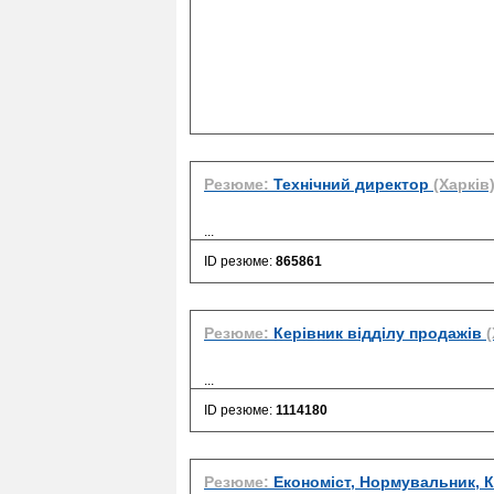
Резюме:
Технічний директор
(Харків
...
ID резюме:
865861
Резюме:
Керівник відділу продажів
(
...
ID резюме:
1114180
Резюме:
Економіст, Нормувальник, 