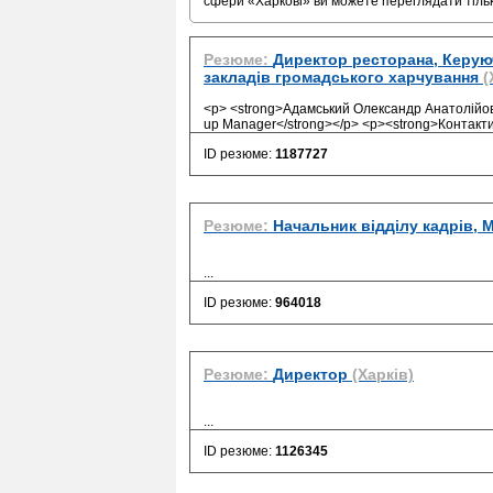
сфери «Харкові» ви можете переглядати тіл
Резюме:
Директор ресторана, Керуюч
закладів громадського харчування
(
<p> <strong>Адамський Олександр Анатолійович
up Manager</strong></p> <p><strong>Контакти:<
ID резюме:
1187727
Резюме:
Начальник відділу кадрів, 
...
ID резюме:
964018
Резюме:
Директор
(Харків)
...
ID резюме:
1126345