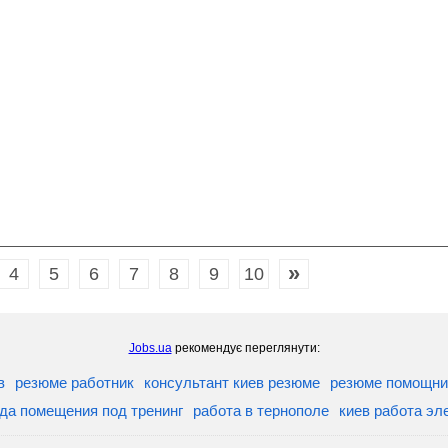
»
4
5
6
7
8
9
10
Jobs.ua
рекомендує переглянути:
в
резюме работник
консультант киев резюме
резюме помощни
да помещения под тренинг
работа в тернополе
киев работа эл