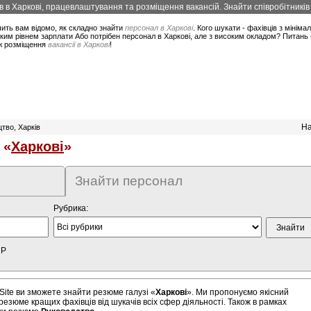
в в Харкові, працевлаштування та розміщення вакансій. Знайти співробітників 
ить вам відомо, як складно знайти
персонал в Харкові
. Кого шукати - фахівців з мінім
ким рівнем зарплати Або потрібен персонал в Харкові, але з високим окладом? Питань 
ож розміщення
вакансії в Харкові
!
На
тво, Харків
 «
Харкові
»
Знайти персонал
Рубрика:
HP
Site ви зможете знайти резюме галузі «
Харкові
». Ми пропонуємо якісний
резюме кращих фахівців від шукачів всіх сфер діяльності. Також в рамках