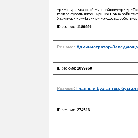
<p>Мішура Анатолій Миколайович</p> <p>Екон
комплектувальником. </p> <p>Повна зайнятість
Харків</p> <p><br /></p> <p>Досвід роботи</p
ID резюме:
1189996
Резюме:
Администратор-Заведующая
...
ID резюме:
1099968
Резюме:
Главный бухгалтер, бухгал
...
ID резюме:
274516