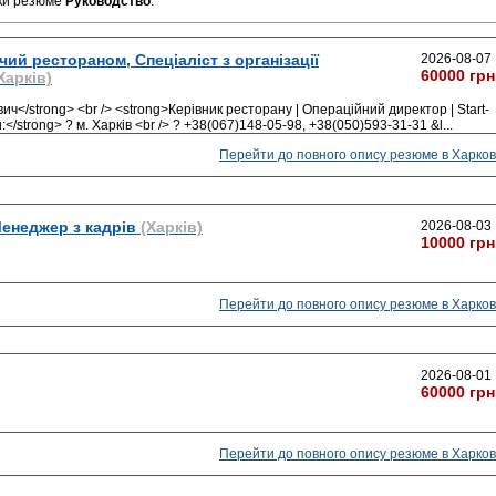
ьки резюме
Руководство
.
ий рестораном, Спеціаліст з організації
2026-08-07
60000 грн
Харків)
</strong> <br /> <strong>Керівник ресторану | Операційний директор | Start-
/strong> ? м. Харків <br /> ? +38(067)148-05-98, +38(050)593-31-31 &l
...
Перейти до повного опису резюме в Харков
Менеджер з кадрів
(Харків)
2026-08-03
10000 грн
Перейти до повного опису резюме в Харков
2026-08-01
60000 грн
Перейти до повного опису резюме в Харков