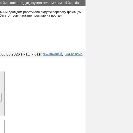
в Харкові швидко, шукаю резюме в місті Харків.
альним досвідом роботи або віддати перевагу фахівцям
багато, тому ласкаво просимо на портал,
 08.08.2026 в нашій базі:
952 вакансій
,
374 резюме