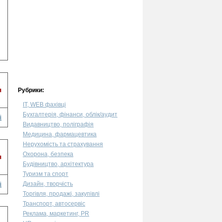
я
Рубрики:
IT, WEB фахівці
Бухгалтерія, фінанси, облік/аудит
і
Видавництво, поліграфія
Медицина, фармацевтика
Нерухомість та страхування
Охорона, безпека
я
Будівництво, архітектура
Туризм та спорт
Дизайн, творчість
і
Торгівля, продажі, закупівлі
Транспорт, автосервіс
Реклама, маркетинг, PR