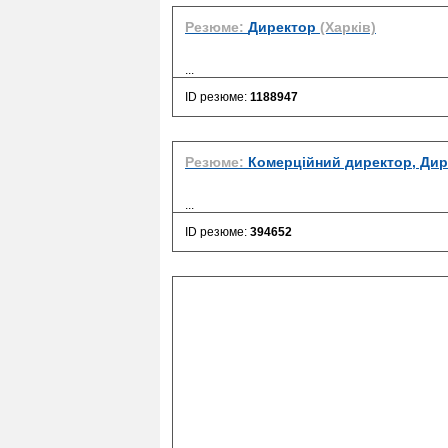
Резюме:
Директор
(Харків)
...
ID резюме:
1188947
Резюме:
Комерційний директор, Дир
...
ID резюме:
394652