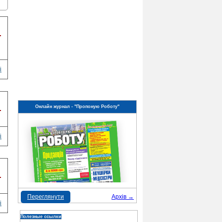
.
і
Онлайн журнал - "Пропоную Роботу"
.
і
.
Переглянути
Архів →
і
Полезные ссылки