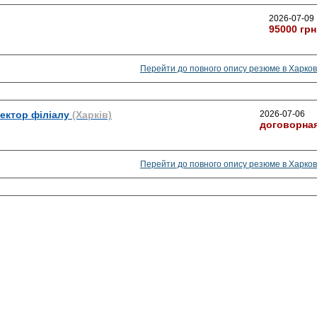
2026-07-09
95000 грн
Перейти до повного опису резюме в Харков
ектор філіалу
(Харків)
2026-07-06
договорна
Перейти до повного опису резюме в Харков