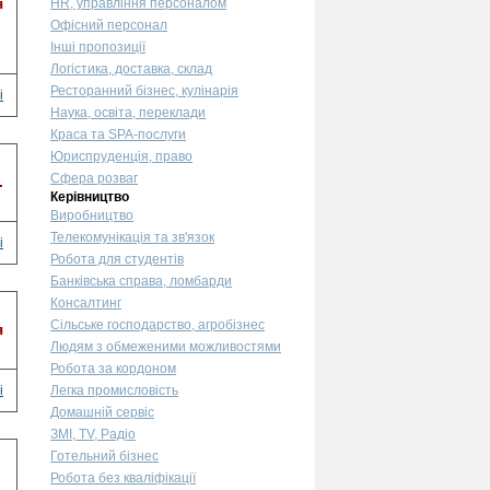
я
HR, управління персоналом
Офісний персонал
Інші пропозиції
Логістика, доставка, склад
Ресторанний бізнес, кулінарія
і
Наука, освіта, переклади
Краса та SPA-послуги
Юриспруденція, право
Сфера розваг
.
Керівництво
Виробництво
Телекомунікація та зв'язок
і
Робота для студентів
Банківська справа, ломбарди
Консалтинг
Сільське господарство, агробізнес
я
Людям з обмеженими можливостями
Робота за кордоном
і
Легка промисловість
Домашній сервіс
ЗМІ, TV, Радіо
Готельний бізнес
Робота без кваліфікації