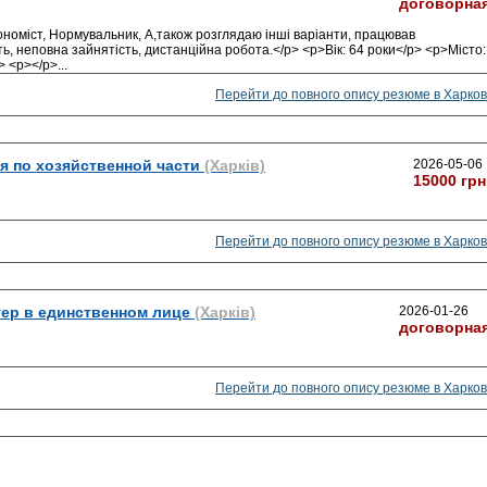
договорна
оміст, Нормувальник, А,також розглядаю інші варіанти, працював
, неповна зайнятість, дистанційна робота.</p> <p>Вік: 64 роки</p> <p>Місто:
> <p></p>
...
Перейти до повного опису резюме в Харков
 по хозяйственной части
(Харків)
2026-05-06
15000 грн
Перейти до повного опису резюме в Харков
тер в единственном лице
(Харків)
2026-01-26
договорна
Перейти до повного опису резюме в Харков