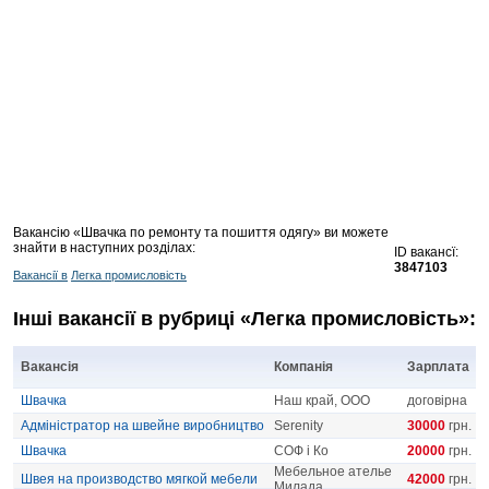
Вакансію «Швачка по ремонту та пошиття одягу» ви можете
знайти в наступних розділах:
ID вакансї:
3847103
Вакансії в
Легка промисловість
Інші вакансії в рубриці «Легка промисловість»:
Вакансія
Компанія
Зарплата
Швачка
Наш край, ООО
договірна
Адміністратор на швейне виробництво
Serenity
30000
грн.
Швачка
СОФ і Ко
20000
грн.
Мебельное ателье
Швея на производство мягкой мебели
42000
грн.
Милада