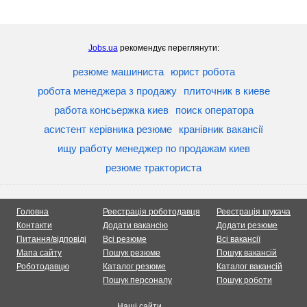
Jobs.ua
рекомендує переглянути:
резюме машиниста
юрист робота
робота менеджера з продажу
плиточник в киеве
работа консьержка киев
поиск оператора
асистент керівника резюме
кранівник вакансії
ищу работу менеджер по продажам киев
резюме тракториста
Головна
Реестрація роботодавця
Реестрація шукача
Контакти
Додати вакансію
Додати резюме
Питання/відповіді
Всі резюме
Всі вакансії
Мапа сайту
Пошук резюме
Пошук вакансій
Роботодавцю
Каталог резюме
Каталог вакансій
Пошук персоналу
Пошук роботи
Наші сайти