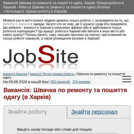
Вакансія Швачка по ремонту та пошиття одягу, Харків. Пошук роботи в
Харкові - Робота Швачка по ремонту та пошиття одягу (Ателье
«Тютелька»). Шукаю роботу в Харкові.
Мінімум раз в житті кожної людини цікавить пошук роботи. І, незважаючи на те, що
робота в Харкові
є завжди, багато хто не знає, де її шукати і куди йти працювати.
Що вибрати - вакансії в Харкові в невеликих фірмах або ж здійснювати пошук
роботи в корпораціях? Що краще: робота в Харкові або виїхати в інше місто або
навіть країну? Питань багато, тому ласкаво просимо на портал, орієнтований на
пошук роботи і вакансій, а також розміщення резюме в Харкові!
вакансії Харкові
/
вакансії Легка промисловість
/ Швачка по ремонту та пошиття
одягу
На 09.08.2026 в нашій базі:
952 вакансій
,
374 резюме
Вакансія: Швачка по ремонту та пошиття
одягу (в Харків)
Знайти роботу
Знайти персонал
Введіть назву посади або слово для пошуку: