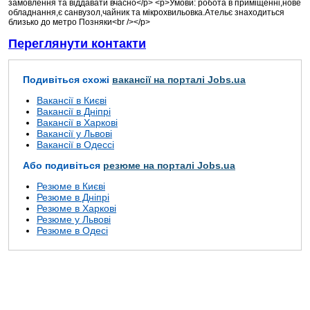
замовлення та віддавати вчасно</p> <p>Умови: робота в приміщенні,нове
обладнання,є санвузол,чайник та мікрохвильовка.Ательє знаходиться
близько до метро Позняки<br /></p>
Переглянути контакти
Подивіться схожі
вакансії на порталі Jobs.ua
Вакансії в Києві
Вакансії в Дніпрі
Вакансії в Харкові
Вакансії у Львові
Вакансії в Одессі
Або подивіться
резюме на порталі Jobs.ua
Резюме в Києві
Резюме в Дніпрі
Резюме в Харкові
Резюме у Львові
Резюме в Одесі