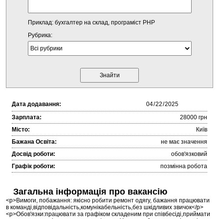
Приклад: бухгалтер на склад, програміст PHP
Рубрика:
Дата додавання:
Зарплата:
28000 грн
Місто:
Київ
Бажана Освіта:
не має значення
Досвід роботи:
обов'язковий
Графік роботи:
позмінна робота
Загальна інформація про вакансію
<p>Вимоги, побажання: якісно робити ремонт одягу, бажання працювати
в команді,відповідальність,комунікабельність,без шкідливих звичок</p>
<p>Обов'язки:працювати за графіком складеним при співбесіді,приймати