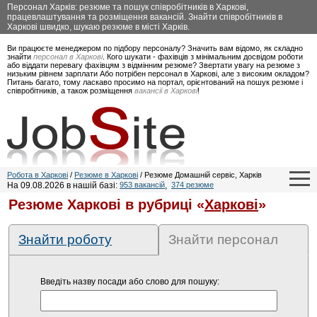
Персонал Харків: резюме та пошук співробітників в Харкові,
працевлаштування та розміщення вакансій. Знайти співробітників в
Харкові швидко, шукаю резюме в місті Харків.
Ви працюєте менеджером по підбору персоналу? Значить вам відомо, як складно
знайти
персонал в Харкові
. Кого шукати - фахівців з мінімальним досвідом роботи
або віддати перевагу фахівцям з відмінним резюме? Звертати увагу на резюме з
низьким рівнем зарплати Або потрібен персонал в Харкові, але з високим окладом?
Питань багато, тому ласкаво просимо на портал, орієнтований на пошук резюме і
співробітників, а також розміщення
вакансії в Харкові
!
Робота в Харкові
/
Резюме в Харкові
/ Резюме Домашній сервіс, Харків
На 09.08.2026 в нашій базі:
953 вакансій
,
374 резюме
Резюме Харкові в рубриці «
Харкові
»
Знайти роботу
Знайти персонал
Введіть назву посади або слово для пошуку: