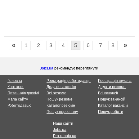
«
»
1
2
3
4
5
6
7
8
Jobs.ua
рекомендує переглянути:
Головна
Реестрація роботодавця
Реестрація шукача
Контакти
Додати вакансію
Додати резюме
Питання/відповіді
Всі резюме
Всі вакансії
Мапа сайту
Пошук резюме
Пошук вакансій
Роботодавцю
Каталог резюме
Каталог вакансій
Пошук персоналу
Пошук роботи
Наші сайти
Jobs.ua
Pro-robotu.ua