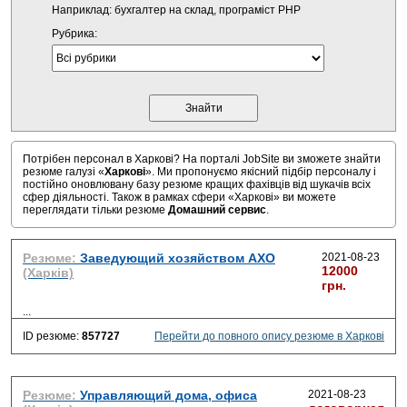
Наприклад: бухгалтер на склад, програміст PHP
Рубрика:
Потрібен персонал в Харкові? На порталі JobSite ви зможете знайти
резюме галузі «
Харкові
». Ми пропонуємо якісний підбір персоналу і
постійно оновлювану базу резюме кращих фахівців від шукачів всіх
сфер діяльності. Також в рамках сфери «Харкові» ви можете
переглядати тільки резюме
Домашний сервис
.
Резюме:
Заведующий хозяйством АХО
2021-08-23
12000
(Харків)
грн.
...
ID резюме:
857727
Перейти до повного опису резюме в Харкові
Резюме:
Управляющий дома, офиса
2021-08-23