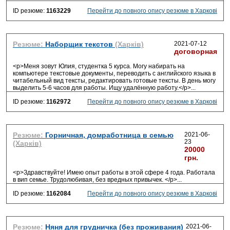
ID резюме:
1163229
Перейти до повного опису резюме в Харкові
Резюме:
Наборщик текстов
(Харків)
2021-07-12
договорная
<p>Меня зовут Юлия, студентка 5 курса. Могу набирать на
компьютере текстовые документы, переводить с английского языка в
читабельный вид тексты, редактировать готовые тексты. В день могу
выделить 5-6 часов для работы. Ищу удалённую работу.</p>
...
ID резюме:
1162972
Перейти до повного опису резюме в Харкові
Резюме:
Горничная, домработница в семью
2021-06-
23
(Харків)
20000
грн.
<p>Здравствуйте! Имею опыт работы в этой сфере 4 года. Работала
в вип семье. Трудолюбивая, без вредных привычек. </p>
...
ID резюме:
1162084
Перейти до повного опису резюме в Харкові
Резюме:
Няня для грудничка (без проживания)
2021-06-