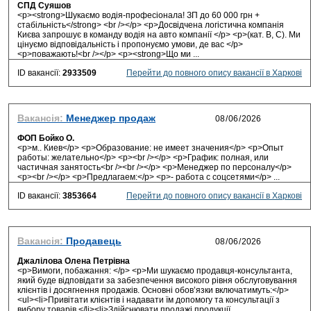
СПД Суяшов
<p><strong>Шукаємо водія-професіонала! ЗП до 60 000 грн +
стабільність</strong> <br /></p> <p>Досвідчена логістична компанія
Києва запрошує в команду водія на авто компанії </p> <p>(кат. В, С). Ми
цінуємо відповідальність і пропонуємо умови, де вас </p>
<p>поважають!<br /></p> <p><strong>Що ми ...
ID вакансії:
2933509
Перейти до повного опису вакансії в Харкові
Вакансія:
Менеджер продаж
ФОП Бойко О.
<p>м.. Киев</p> <p>Образование: не имеет значения</p> <p>Опыт
работы: желательно</p> <p><br /></p> <p>График: полная, или
частичная занятость<br /><br /></p> <p>Менеджер по персоналу</p>
<p><br /></p> <p>Предлагаем:</p> <p>- работа с соцсетями</p> ...
ID вакансії:
3853664
Перейти до повного опису вакансії в Харкові
Вакансія:
Продавець
Джалілова Олена Петрівна
<p>Вимоги, побажання: </p> <p>Ми шукаємо продавця-консультанта,
який буде відповідати за забезпечення високого рівня обслуговування
клієнтів і досягнення продажів. Основні обов’язки включатимуть:</p>
<ul><li>Привітати клієнтів і надавати їм допомогу та консультації з
вибору товарів.</li><li>Здійснювати продажі продукції...