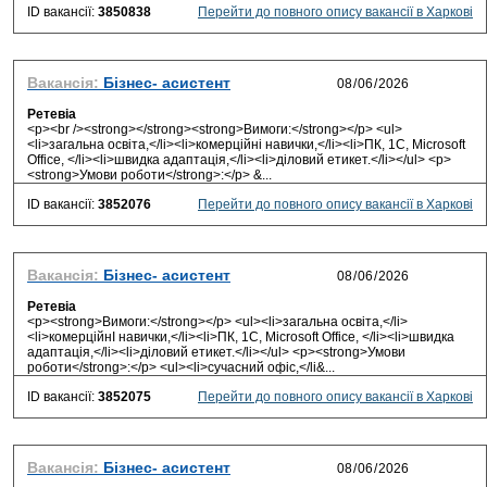
ID вакансії:
3850838
Перейти до повного опису вакансії в Харкові
Вакансія:
Бізнес- асистент
Ретевіа
<p><br /><strong></strong><strong>Вимоги:</strong></p> <ul>
<li>загальна освiта,</li><li>комерційнi навички,</li><li>ПК, 1С, Microsoft
Office, </li><li>швидка адаптація,</li><li>дiловий етикет.</li></ul> <p>
<strong>Умови роботи</strong>:</p> &...
ID вакансії:
3852076
Перейти до повного опису вакансії в Харкові
Вакансія:
Бізнес- асистент
Ретевіа
<p><strong>Вимоги:</strong></p> <ul><li>загальна освiта,</li>
<li>комерційнI навички,</li><li>ПК, 1С, Microsoft Office, </li><li>швидка
адаптація,</li><li>дiловий етикет.</li></ul> <p><strong>Умови
роботи</strong>:</p> <ul><li>сучасний офiс,</li&...
ID вакансії:
3852075
Перейти до повного опису вакансії в Харкові
Вакансія:
Бізнес- асистент