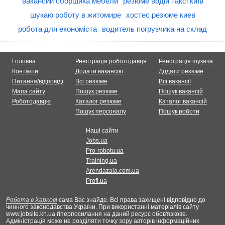
вакансии сборщика мебели
резюме водій таксі київ
шукаю роботу в житомире
хостес резюме киев
робота для економіста
водитель погрузчика на склад
Головна
Реестрація роботодавця
Реестрація шукача
Контакти
Додати вакансію
Додати резюме
Питання/відповіді
Всі резюме
Всі вакансії
Мапа сайту
Пошук резюме
Пошук вакансій
Роботодавцю
Каталог резюме
Каталог вакансій
Пошук персоналу
Пошук роботи
Наші сайти
Jobs.ua
Pro-robotu.ua
Training.ua
Arendazala.com.ua
Profi.ua
Робота в Харкові
сама Вас знайде. Всі права захищені відповідно до
чинного законодавства України. При використанні матеріалів сайту
www.jobsite.kh.ua гіперпосилання на даний ресурс обов'язкове.
Адміністрація може не розділяти точку зору авторів інформаційних