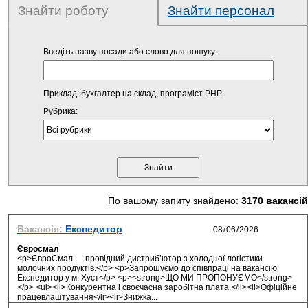
Знайти роботу
Знайти персонал
Введіть назву посади або слово для пошуку:
Приклад: бухгалтер на склад, програміст PHP
Рубрика:
По вашому запиту знайдено:
3170 вакансій
Вакансія:
Експедитор
Євросмал
<p>ЄвроСмал — провідний дистриб’ютор з холодної логістики
молочних продуктів.</p> <p>Запрошуємо до співпраці на вакансію
Експедитор у м. Хуст</p> <p><strong>ЩО МИ ПРОПОНУЄМО</strong>
</p> <ul><li>Конкурентна і своєчасна заробітна плата.</li><li>Офіційне
працевлаштування</li><li>Знижка...