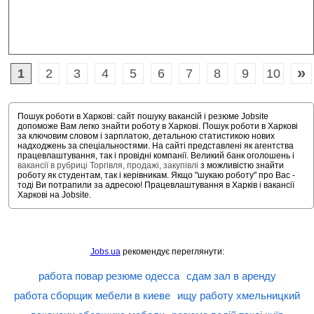
»
1
2
3
4
5
6
7
8
9
10
Пошук роботи в Харкові: сайт пошуку вакансій і резюме Jobsite
допоможе Вам легко знайти роботу в Харкові. Пошук роботи в Харкові
за ключовим словом і зарплатою, детальною статистикою нових
надходжень за спеціальностями. На сайті представлені як агентства
працевлаштування, так і провідні компанії. Великий банк оголошень і
вакансії в рубриці Торгівля, продажі, закупівлі
з можливістю знайти
роботу як студентам, так і керівникам. Якщо "шукаю роботу" про Вас -
тоді Ви потрапили за адресою! Працевлаштування в Харків і вакансії
Харкові на Jobsite.
Jobs.ua
рекомендує переглянути:
работа повар резюме одесса
сдам зал в аренду
работа сборщик мебели в киеве
ищу работу хмельницкий