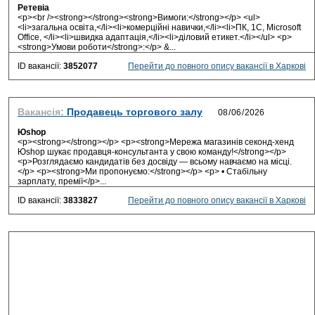
Ретевіа
<p><br /><strong></strong><strong>Вимоги:</strong></p> <ul>
<li>загальна освiта,</li><li>комерційнi навички,</li><li>ПК, 1С, Microsoft
Office, </li><li>швидка адаптація,</li><li>дiловий етикет.</li></ul> <p>
<strong>Умови роботи</strong>:</p> &...
ID вакансії:
3852077
Перейти до повного опису вакансії в Харкові
Вакансія:
Продавець торгового залу
Юshop
<p><strong></strong></p> <p><strong>Мережа магазинів секонд-хенд
Юshop шукає продавця-консультанта у свою команду!</strong></p>
<p>Розглядаємо кандидатів без досвіду — всьому навчаємо на місці.
</p> <p><strong>Ми пропонуємо:</strong></p> <p> • Стабільну
зарплату, премії</p>...
ID вакансії:
3833827
Перейти до повного опису вакансії в Харкові