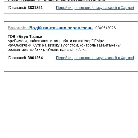
ID вакансії:
3831851
Перейти до повного опису вакансії в Харкові
Вакансія:
Водій вантажних перевезень
ТОВ «Бігун-Транс»
<p>Вимоги, побажання: стаж роботи на категорії Е</p>
<p>Обов'язки: бути на зв’язку з логістом, контроль завантажень/
розвантажень</p> <p>Умови: гідна з/п, </p>...
ID вакансії:
3801264
Перейти до повного опису вакансії в Харкові