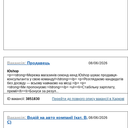
Вакансія:
Продавець
Юshop
<p><strong>Мережа магазинів секонд-хенд Юshop шукає продавця-
консультанта у свою команду!</strong></p> <p>Розглядаємо кандидатів
без досвіду — всьому навчаємо на місці.</p> <p>
<strong>Ми пропонуємо:</strong></p> <ul><li>Стабільну зарплату,
премії</li><li>Бонуси за резул...
ID вакансії:
3851830
Перейти до повного опису вакансії в Харкові
Вакансія:
Водій на авто компанії (кат. В,
С)