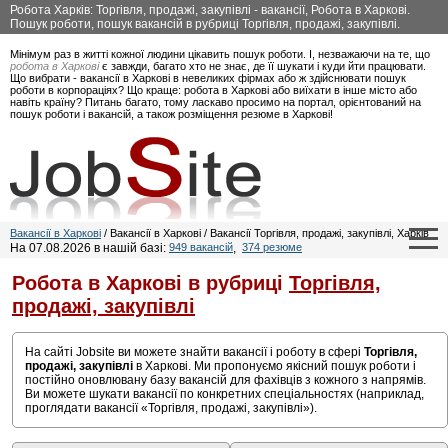
Робота Харків: Торгівля, продажі, закупівлі - вакансії, Робота в Харкові.
Пошук роботи, пошук вакансій в рубриці Торгівля, продажі, закупівлі.
Мінімум раз в житті кожної людини цікавить пошук роботи. І, незважаючи на те, що
робота в Харкові
є завжди, багато хто не знає, де її шукати і куди йти працювати.
Що вибрати - вакансії в Харкові в невеликих фірмах або ж здійснювати пошук
роботи в корпораціях? Що краще: робота в Харкові або виїхати в інше місто або
навіть країну? Питань багато, тому ласкаво просимо на портал, орієнтований на
пошук роботи і вакансій, а також розміщення резюме в Харкові!
Вакансії в Харкові
/ Вакансії в Харкові / Вакансії Торгівля, продажі, закупівлі, Харків
На 07.08.2026 в нашій базі:
949 вакансій
,
374 резюме
Робота в Харкові в рубриці
Торгівля,
продажі, закупівлі
На сайті Jobsite ви можете знайти вакансії і роботу в сфері
Торгівля,
продажі, закупівлі
в Харкові. Ми пропонуємо якісний пошук роботи і
постійно оновлювану базу вакансій для фахівців з кожного з напрямів.
Ви можете шукати вакансії по конкретних спеціальностях (наприклад,
проглядати вакансії «Торгівля, продажі, закупівлі»).